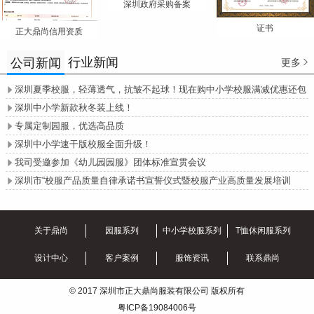
深圳政府采购备案
证书
正大鼎尚信用资质
行业新闻
公司新闻
更多

深圳夏季校服，轻薄透气，抗皱不起球！现在购中小学校服满减优惠还包

邮哦！
深圳中小学新款秋冬装上线！

专属定制园服，优选高品质

深圳中小学速干版校服全面升级！

我司受邀参加《幼儿园园服》团体标准宣贯会议

深圳市“校服产品质量自律承诺书宣誓仪式暨校服产业高质量发展培训

会”圆满召开
关于鼎尚
园服系列
中小学校服系列
T恤休闲服系列
设计中心
客户案例
服饰资讯
联系鼎尚
© 2017 深圳市正大鼎尚服装有限公司 版权所有
粤ICP备19084006号