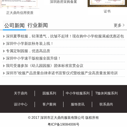
深圳政府采购备案
证书
正大鼎尚信用资质
行业新闻
公司新闻
更多

深圳夏季校服，轻薄透气，抗皱不起球！现在购中小学校服满减优惠还包

邮哦！
深圳中小学新款秋冬装上线！

专属定制园服，优选高品质

深圳中小学速干版校服全面升级！

我司受邀参加《幼儿园园服》团体标准宣贯会议

深圳市“校服产品质量自律承诺书宣誓仪式暨校服产业高质量发展培训

会”圆满召开
关于鼎尚
园服系列
中小学校服系列
T恤休闲服系列
设计中心
客户案例
服饰资讯
联系鼎尚
© 2017 深圳市正大鼎尚服装有限公司 版权所有
粤ICP备19084006号