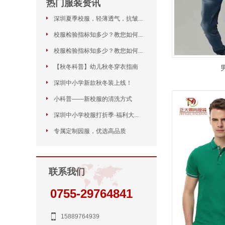
热门服装资讯
深圳夏季校服，轻薄透气，抗皱...
校服检验指标知多少？教您如何...
校服检验指标知多少？教您如何...
【秋冬科普】幼儿秋冬穿衣指南
深圳中小学新款秋冬装上线！
小科普——新校服的清洗方式
深圳中小学校服打折季·福利大...
专属定制园服，优选高品质
联系我们
0755-29764841
15889764939