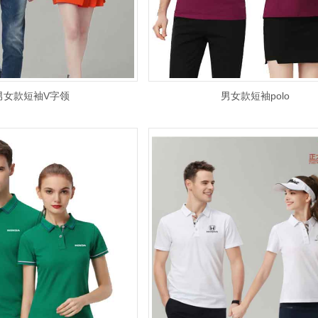
男女款短袖V字领
男女款短袖polo