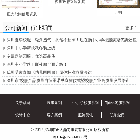
深圳政府采购备案
证书
正大鼎尚信用资质
行业新闻
公司新闻
更多

深圳夏季校服，轻薄透气，抗皱不起球！现在购中小学校服满减优惠还包

邮哦！
深圳中小学新款秋冬装上线！

专属定制园服，优选高品质

深圳中小学速干版校服全面升级！

我司受邀参加《幼儿园园服》团体标准宣贯会议

深圳市“校服产品质量自律承诺书宣誓仪式暨校服产业高质量发展培训

会”圆满召开
关于鼎尚
园服系列
中小学校服系列
T恤休闲服系列
设计中心
客户案例
服饰资讯
联系鼎尚
© 2017 深圳市正大鼎尚服装有限公司 版权所有
粤ICP备19084006号