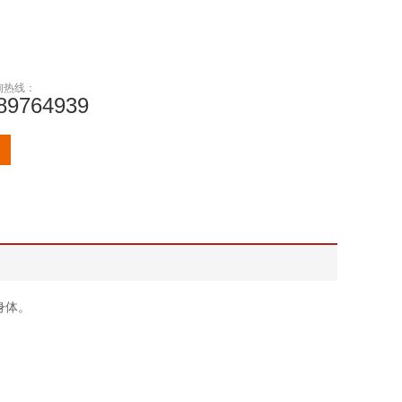
询热线：
89764939
身体。