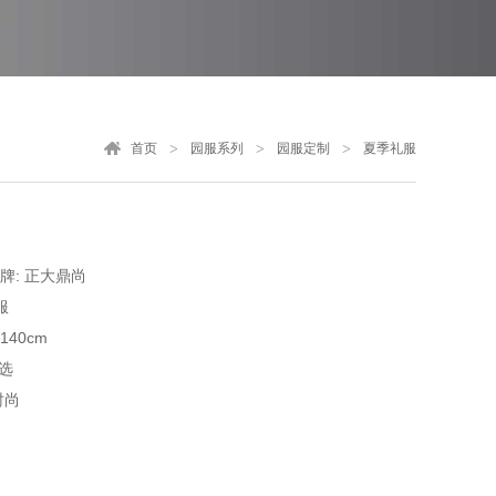
首页
园服系列
园服定制
夏季礼服
牌: 正大鼎尚
服
-140cm
选
时尚