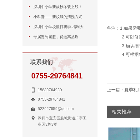
深圳中小学新款秋冬装上线！
小科普——新校服的清洗方式
深圳中小学校服打折季·福利大...
备注：1.如果需要
2.可以修改
专属定制园服，优选高品质
3.确认细节：
4.可根据您
联系我们
0755-29764841
上一篇：
夏季礼
15889764939
0755-29764841
522927859@qq.com
相关推荐
深圳市宝安区航城街道广宇工
业园3栋3楼