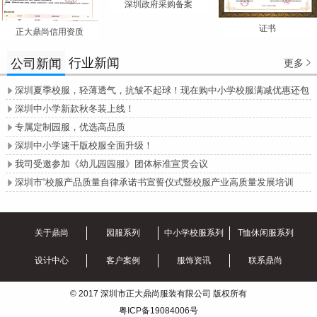
深圳政府采购备案
证书
正大鼎尚信用资质
行业新闻
公司新闻
更多

深圳夏季校服，轻薄透气，抗皱不起球！现在购中小学校服满减优惠还包

邮哦！
深圳中小学新款秋冬装上线！

专属定制园服，优选高品质

深圳中小学速干版校服全面升级！

我司受邀参加《幼儿园园服》团体标准宣贯会议

深圳市“校服产品质量自律承诺书宣誓仪式暨校服产业高质量发展培训

会”圆满召开
关于鼎尚
园服系列
中小学校服系列
T恤休闲服系列
设计中心
客户案例
服饰资讯
联系鼎尚
© 2017 深圳市正大鼎尚服装有限公司 版权所有
粤ICP备19084006号