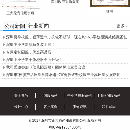
深圳政府采购备案
证书
正大鼎尚信用资质
行业新闻
公司新闻
更多

深圳夏季校服，轻薄透气，抗皱不起球！现在购中小学校服满减优惠还包

邮哦！
深圳中小学新款秋冬装上线！

专属定制园服，优选高品质

深圳中小学速干版校服全面升级！

我司受邀参加《幼儿园园服》团体标准宣贯会议

深圳市“校服产品质量自律承诺书宣誓仪式暨校服产业高质量发展培训

会”圆满召开
关于鼎尚
园服系列
中小学校服系列
T恤休闲服系列
设计中心
客户案例
服饰资讯
联系鼎尚
© 2017 深圳市正大鼎尚服装有限公司 版权所有
粤ICP备19084006号